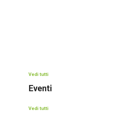
Raccuja celebra la nocciola
Nov 06, 2025
Una via dedicata a Biagio Conte
Ott 13, 2025
Vedi tutti
Eventi
Vedi tutti