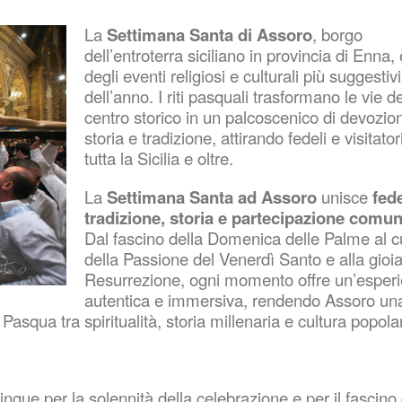
La
Settimana Santa di Assoro
, borgo
dell’entroterra siciliano in provincia di Enna,
degli eventi religiosi e culturali più suggestivi
dell’anno. I riti pasquali trasformano le vie de
centro storico in un palcoscenico di devozio
storia e tradizione, attirando fedeli e visitator
tutta la Sicilia e oltre.
La
Settimana Santa ad Assoro
unisce
fed
tradizione, storia e partecipazione comun
Dal fascino della Domenica delle Palme al 
della Passione del Venerdì Santo e alla gioia
Resurrezione, ogni momento offre un’esper
autentica e immersiva, rendendo Assoro una
Pasqua tra spiritualità, storia millenaria e cultura popola
tingue per la solennità della celebrazione e per il fascino 