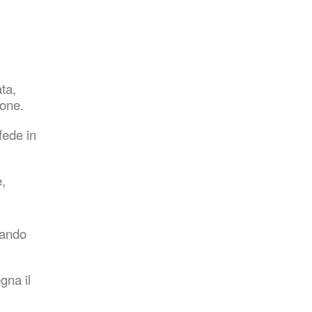
Nasce a Catania la Casa del Gusto di
Sicilia
Lug 07, 2026
ta,
ione.
fede in
Settimana Santa ad Assoro tra fede,
tradizione e spiritualità
Feb 28, 2026
e,
reando
Bonus bebè 2026, mille euro per i
nuovi nati
Feb 26, 2026
gna il