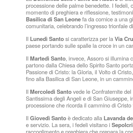
processione delle palme benedette. I fedeli, c
momento di preghiera e riflessione, testimoni
Basilica di San Leone
fa da cornice a una gio
comunitaria, celebrando l’ingresso trionfal
Il
Lunedì Santo
si caratterizza per la
Via Cru
paese portando sulle spalle la croce in un c
Il
Martedì Santo
, invece, Assoro si illumina 
partono dalla Chiesa dello Spirito Santo port
Passione di Cristo: la Gloria, il Volto di Cristo
fino alla Basilica di San Leone, in un cammin
Il
Mercoledì Santo
vede le Confraternite del 
Santissima degli Angeli e di San Giuseppe, in
processione che ricorda il cammino di Cristo v
Il
Giovedì Santo
è dedicato alla
Lavanda dei
e servizio. La sera, i fedeli visitano i
Sepolcri
raccoglimento e preghiera che prepara la co