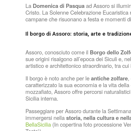
La
Domenica di Pasqua
ad Assoro si illumi
Cristo. La Solenne Celebrazione Eucaristica ri
campane che risuonano a festa e momenti di 
Il borgo di Assoro: storia, arte e tradizion
Assoro, conosciuto come il
Borgo dello Zolf
sue origini risalgono all’epoca dei Siculi e, n
artistico e architettonico straordinario, tra cui 
Il borgo è noto anche per le
antiche zolfare
,
caratterizzato la sua economia e la vita dell
mozzafiato, Assoro offre percorsi naturalisti
Sicilia interna.
Passeggiare per Assoro durante la Settimana Sa
immergersi nella
storia, nella cultura e nell
BellaSicilia
(In copertina foto processione Ve