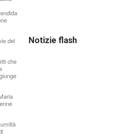
Tutto In 2025-2026
lendida
one
Notizie
flash
vie del
etti che
La storica farmacista Antonia spegne
100 candeline tra affetto e
a
riconoscenza
o giunge
Lug 11, 2026
 Maria
lenne
L'uncinetto a Licata diventa arte
urbana grazie alle donne di
Bibliofilando
 umiltà
Lug 07, 2026
di