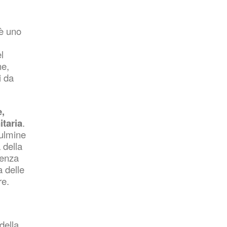
L'
Approfondimento
 è uno
TG NEWS
l
Telegiornale
ne,
Arte e cultura
i da
e,
itaria
.
Gallery
culmine
 della
Girovagando
ienza
 delle
Viaggi e
intrattenimento
re.
Attualità
della