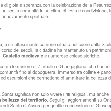
na di gioia e speranza con la celebrazione della Resurrez
unisce la comunità in un clima di festa e condivisione, t
rinnovamento spirituale.
e
o
, è un affascinante comune situato nel cuore della Sicil
el corso dei secoli, la cittadina ha mantenuto un patrimon
il
Castello medievale
e numerose chiese storiche.
 come le miniere di Zimbalio e Giangagliano, che hanno
a comunità fino al dopoguerra. Immerso tra colline e pan
ci ed escursioni che permettono di ammirare la bellezza d
nta significa non solo vivere i riti religiosi, ma anche
a bellezza del territorio
. Segui gli aggiornamenti su On
nerdì Santo di Assoro per gentile concessione di Giusep