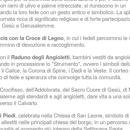
on rami di ulivo e palme intrecciate, si riuniscono in un
ando la loro fede con un gesto antico e simbolico. La sp
rnata ricca di significato religioso e di forte partecipazi
e di Gesù a Gerusalemme.
cis con la Croce di Legno
, in cui i fedeli percorrono le 
ammino di devozione e raccoglimento.
con il
Raduno degli Angioletti
, bambini vestiti da angiol
ando in processione lo "Strumento", ovvero i simboli dell
, il Calice, la Corona di Spine, i Dadi e la Veste. Il corte
o di fede e speranza che coinvolge tutta la comunità.
Crocifisso, dell’Addolorata, del Sacro Cuore di Gesù, di
sieme agli stendardi e agli angioletti, dare vita a una so
erso il Calvario.
 Piedi
, celebrata nella Chiesa di San Leone, simbolo di
allestiti nelle principali chiese del borgo, in un percorso 
munità al momento più intenso della Settimana Santa.