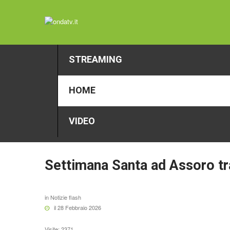
STREAMING
HOME
VIDEO
Settimana
Santa
ad
Assoro
tr
in
Notizie flash
il 28 Febbraio 2026
Visite: 2371