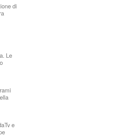
ione di
Otto tradizioni di Geraci Siculo nel
ra
registro delle eredità immateriali della
Regione
Feb 11, 2026
ia. Le
“La Flotilla”, la poesia del poeta
io
brolese Rosario La Greca
Nov 10, 2025
orami
ella
Settima edizione del Premio CIVITAS
Europa
Nov 10, 2025
daTv e
pe