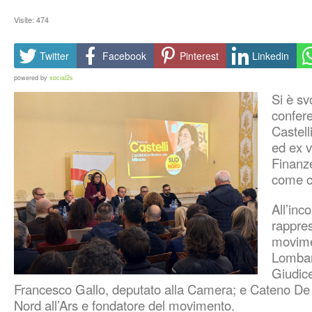
Visite: 474
Twitter
Facebook
Pinterest
Linkedin
powered by
social2s
Si è sv
confer
Castell
ed ex v
Finanze
come c
All’inc
rappres
movime
Lombard
Giudice
Francesco Gallo, deputato alla Camera; e Cateno D
Nord all’Ars e fondatore del movimento.