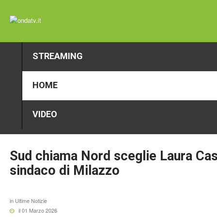
STREAMING
HOME
VIDEO
Sud
chiama
Nord
sceglie
Laura
Cas
sindaco
di
Milazzo
in
Ultime Notizie
il 01 Marzo 2026