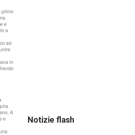
il primo
ina
re e
Gallery
hi e
TG NEWS
ico ed
Telegiornale
unire
Attualità
iana in
ffrendo
L'INTERVISTA
a
pria
ano. A
Notizie
flash
e e
 una