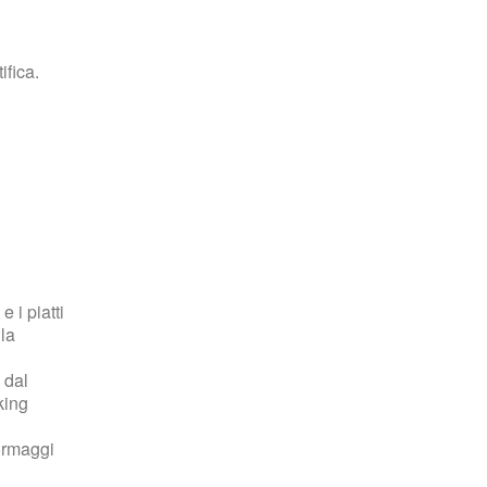
Settimana Santa ad Assoro tra fede,
tradizione e spiritualità
Feb 28, 2026
ifica.
i
Bonus bebè 2026, mille euro per i
nuovi nati
Feb 26, 2026
 i piatti
Otto tradizioni di Geraci Siculo nel
lla
registro delle eredità immateriali della
Regione
 dal
Feb 11, 2026
king
formaggi