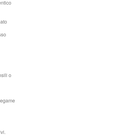
entico
La storica farmacista Antonia spegne
100 candeline tra affetto e
riconoscenza
sato
Lug 11, 2026
sso
L'uncinetto a Licata diventa arte
urbana grazie alle donne di
Bibliofilando
Lug 07, 2026
sili o
l legame
Nasce a Catania la Casa del Gusto di
Sicilia
Lug 07, 2026
vi.