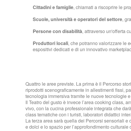
Cittadini e famiglie
, chiamati a riscoprire le pr
Scuole, università e operatori del settore
, gr
Persone con disabilità
, attraverso un'offerta 
Produttori locali
, che potranno valorizzare le ec
espositivi dedicati e di un innovativo marketpla
Quattro le aree previste. La prima è il Percorso stor
riprodotti scenograficamente in allestimenti fissi, pan
tecnologia immersiva tramite le nuove tecnologie e 
Il Teatro del gusto è invece l’area cooking class, a
vivo, con la cucina professionale integrata che darà
class tematiche con i turisti, laboratori didattici int
La terza area sarà quella dei Percorsi sensoriali e c
e dolci e lo spazio per l’approfondimento culturale