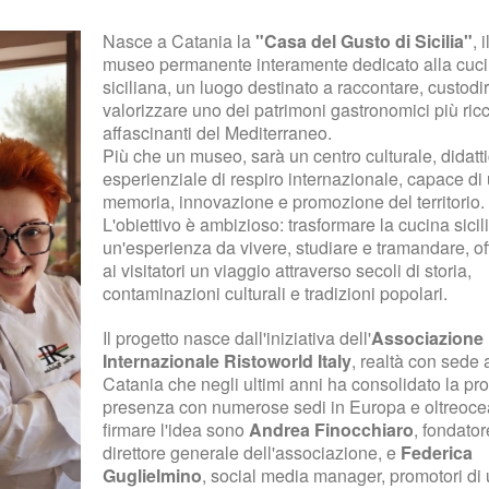
Nasce a Catania la
"Casa del Gusto di Sicilia"
, 
museo permanente interamente dedicato alla cuc
siciliana, un luogo destinato a raccontare, custodi
valorizzare uno dei patrimoni gastronomici più ricc
affascinanti del Mediterraneo.
Più che un museo, sarà un centro culturale, didatt
esperienziale di respiro internazionale, capace di 
memoria, innovazione e promozione del territorio.
L'obiettivo è ambizioso: trasformare la cucina sicil
un'esperienza da vivere, studiare e tramandare, o
ai visitatori un viaggio attraverso secoli di storia,
contaminazioni culturali e tradizioni popolari.
Il progetto nasce dall'iniziativa dell'
Associazione
Internazionale Ristoworld Italy
, realtà con sede 
Catania che negli ultimi anni ha consolidato la pro
presenza con numerose sedi in Europa e oltreoce
firmare l'idea sono
Andrea Finocchiaro
, fondator
direttore generale dell'associazione, e
Federica
Guglielmino
, social media manager, promotori di