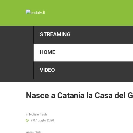
STREAMING
HOME
VIDEO
Nasce
a
Catania
la
Casa
del
G
in
Notizie flash
il 07 Luglio 2026
Visite: 705