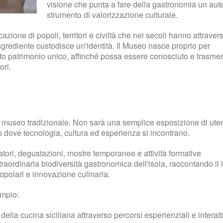
visione che punta a fare della gastronomia un aut
strumento di valorizzazione culturale.
icazione di popoli, territori e civiltà che nei secoli hanno attraver
 ingrediente custodisce un'identità. Il Museo nasce proprio per
to patrimonio unico, affinché possa essere conosciuto e trasme
ori.
l museo tradizionale. Non sarà una semplice esposizione di uten
vo dove tecnologia, cultura ed esperienza si incontrano.
ratori, degustazioni, mostre temporanee e attività formative
traordinaria biodiversità gastronomica dell'isola, raccontando i
 popolari e innovazione culinaria.
ampio:
ella cucina siciliana attraverso percorsi esperienziali e interatti