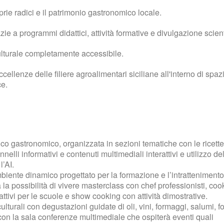
oprie radici e il patrimonio gastronomico locale.
azie a programmi didattici, attività formative e divulgazione scient
culturale completamente accessibile.
cellenze delle filiere agroalimentari siciliane all'interno di spaz
ce.
ico gastronomico, organizzata in sezioni tematiche con le ricette e
nelli informativi e contenuti multimediali interattivi e utilizzo de
l’AI.
mbiente dinamico progettato per la formazione e l’intrattenimento
 la possibilità di vivere masterclass con chef professionisti, coo
erattivi per le scuole e show cooking con attività dimostrative.
ulturali con degustazioni guidate di oli, vini, formaggi, salumi, 
 con la sala conferenze multimediale che ospiterà eventi quali