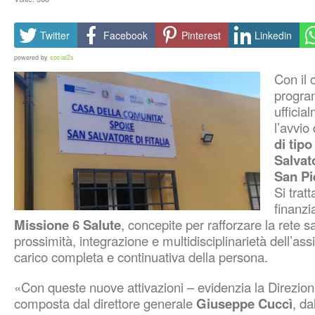
Twitter
Facebook
Pinterest
Linkedin
powered by
social2s
Con il 
progra
ufficia
l’avvio
di tip
Salvato
San Pi
Si tratt
finanzi
Missione 6 Salute
, concepite per rafforzare la rete sa
prossimità, integrazione e multidisciplinarietà dell’as
carico completa e continuativa della persona.
«Con queste nuove attivazioni – evidenzia la Direzion
composta dal direttore generale
Giuseppe Cuccì
, da