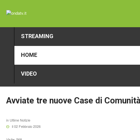
STREAMING
HOME
VIDEO
Avviate
tre
nuove
Case
di
Comunit
in
Ultime Notizie
il 02 Febbraio 2026
Visite: 568