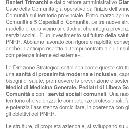
Ranieri Trimarchi
e dal direttore amministrativo
Gian
Case della Comunità già operative dall’inizio dell’an
Comunità sul territorio provinciale. Entro marzo aprir
Comunità e 5 Ospedali di Comunità. Le tre nuove stru
modello di cura vicino ai cittadini, che integra preven
servizi sociali. È un investimento sul futuro della salu
PNRR. Abbiamo lavorato con rigore e rapidità, conseg
anche in anticipo rispetto ai tempi contrattuali: un risu
competenze interne ed esterne».
La Direzione Strategica sottolinea come queste strutt
una
sanità di prossimità moderna e inclusiva
, cap
bisogni di salute, promuovere la prevenzione e sostener
Medici di Medicina Generale, Pediatri di Libera Sce
Comunità
e con i
servizi sociali comunali
. Una nuo
territorio che valorizza le competenze professionali, fa
e potenzia l’assistenza domiciliare, in coerenza con g
gli obiettivi del PNRR.
Le strutture, di proprietà aziendale, si sviluppano su u